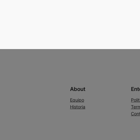
About
Ent
Equipo
Poli
Historia
Term
Con