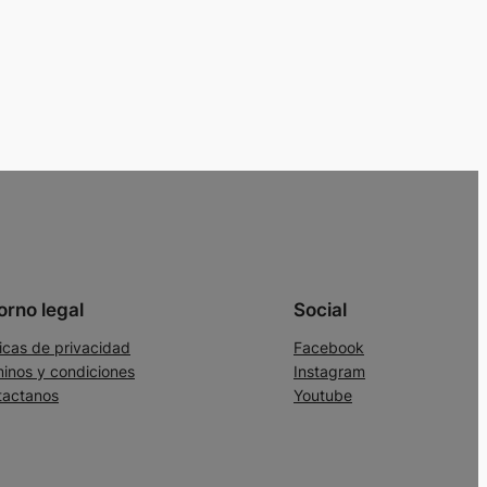
orno legal
Social
ticas de privacidad
Facebook
inos y condiciones
Instagram
tactanos
Youtube