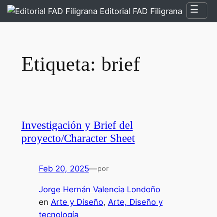
☰
Saltar
Editorial FAD Filigrana
al
contenido
Etiqueta:
brief
Investigación y Brief del
proyecto/Character Sheet
Feb 20, 2025
—
por
Jorge Hernán Valencia Londoño
en
Arte y Diseño
, 
Arte, Diseño y
tecnología