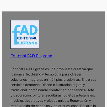
Editorial FAD Filigrana
Editorial FAD Filigrana es una propuesta creativa que
fusiona arte, diseño y tecnología para ofrecer
soluciones integrales en múltiples disciplinas. Entre sus
servicios destacan: Diseño e ilustración digital y
tradicional, combinando creatividad con técnica. Arte
y decoración: pintura, esculturas, objetos artesanales,
muebles decorativos y piezas únicas. Renovación y
restauración de espacios y objetos valiosos. Desarrollo