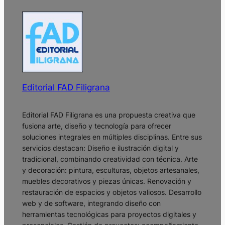
Editorial FAD Filigrana
Editorial FAD Filigrana es una propuesta creativa que
fusiona arte, diseño y tecnología para ofrecer
soluciones integrales en múltiples disciplinas. Entre sus
servicios destacan: Diseño e ilustración digital y
tradicional, combinando creatividad con técnica. Arte
y decoración: pintura, esculturas, objetos artesanales,
muebles decorativos y piezas únicas. Renovación y
restauración de espacios y objetos valiosos. Desarrollo
web y de software, integrando diseño con
herramientas tecnológicas para proyectos digitales y