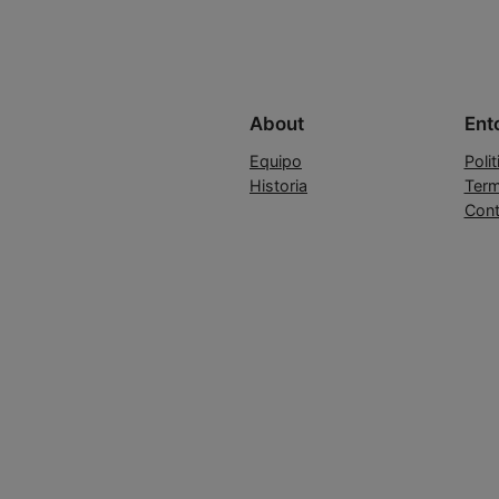
About
Ent
Equipo
Poli
Historia
Term
Cont