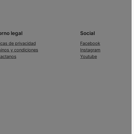
orno legal
Social
ticas de privacidad
Facebook
inos y condiciones
Instagram
actanos
Youtube