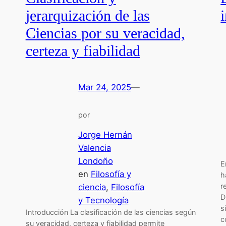
jerarquización de las
Ciencias por su veracidad,
certeza y fiabilidad
Mar 24, 2025
—
por
Jorge Hernán
Valencia
Londoño
E
en
Filosofía y
h
r
ciencia
, 
Filosofía
D
y Tecnología
s
Introducción La clasificación de las ciencias según
c
su veracidad, certeza y fiabilidad permite