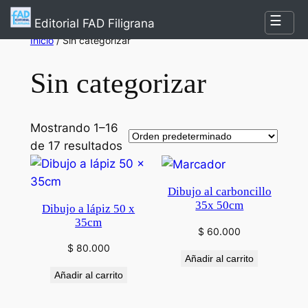
Saltar
☰
Editorial FAD Filigrana
al
Inicio
/ Sin categorizar
contenido
Sin categorizar
Mostrando 1–16
de 17 resultados
Dibujo al carboncillo
35x 50cm
Dibujo a lápiz 50 x
35cm
$
60.000
$
80.000
Añadir al carrito
Añadir al carrito