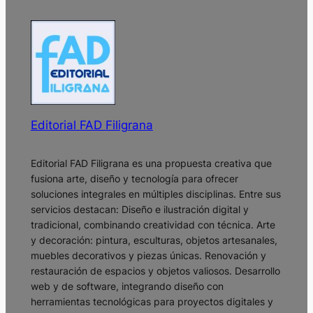
Editorial FAD Filigrana
Editorial FAD Filigrana es una propuesta creativa que
fusiona arte, diseño y tecnología para ofrecer
soluciones integrales en múltiples disciplinas. Entre sus
servicios destacan: Diseño e ilustración digital y
tradicional, combinando creatividad con técnica. Arte
y decoración: pintura, esculturas, objetos artesanales,
muebles decorativos y piezas únicas. Renovación y
restauración de espacios y objetos valiosos. Desarrollo
web y de software, integrando diseño con
herramientas tecnológicas para proyectos digitales y