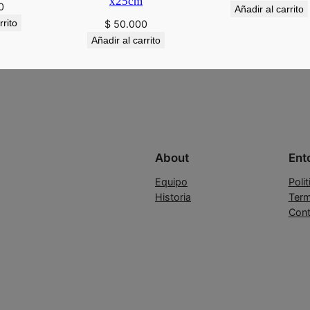
x25cm
0
Añadir al carrito
rrito
$
50.000
Añadir al carrito
About
Ent
Equipo
Poli
Historia
Term
Cont