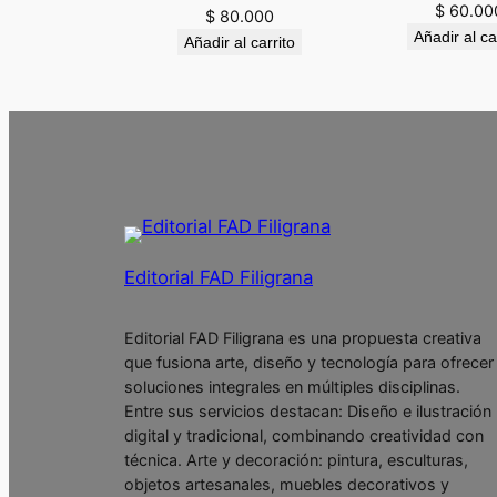
$
60.00
$
80.000
Añadir al ca
Añadir al carrito
Editorial FAD Filigrana
Editorial FAD Filigrana es una propuesta creativa
que fusiona arte, diseño y tecnología para ofrecer
soluciones integrales en múltiples disciplinas.
Entre sus servicios destacan: Diseño e ilustración
digital y tradicional, combinando creatividad con
técnica. Arte y decoración: pintura, esculturas,
objetos artesanales, muebles decorativos y