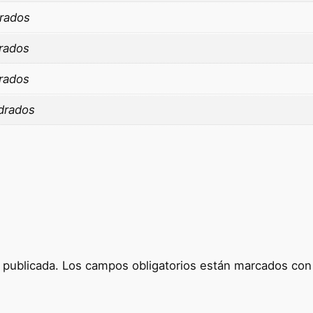
rados
rados
rados
drados
 publicada.
Los campos obligatorios están marcados co