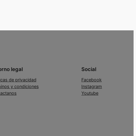
orno legal
Social
ticas de privacidad
Facebook
inos y condiciones
Instagram
actanos
Youtube